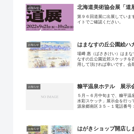
北海道美術協会展「道
お知らせ
第９６回道展に出展していま
イトでご確認ください。
はまなすの丘公園絵ハ
お知らせ
場﨑 惠（ばさきけい）はま
なすの丘公園近郊スケッチを
用して頂ければ幸いです。会期
糠平温泉ホテル 展示
お知らせ
５月～６月中旬まで、糠平温
水彩スケッチ」展示会を行っ
源泉郷南区３５－１電話番号
はがきショップ開店し
お知らせ