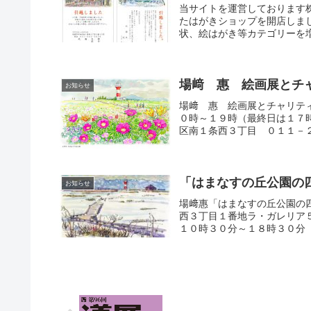
当サイトを運営しております
たはがきショップを開店しま
状、絵はがき等カテゴリーを増
場﨑 惠 絵画展と
お知らせ
場﨑 惠 絵画展とチャリテ
０時～１９時（最終日は１７
区南１条西３丁目 ０１１－２
「はまなすの丘公園の
お知らせ
場﨑惠「はまなすの丘公園の四
西３丁目１番地ラ・ガレリア
１０時３０分～１８時３０分（