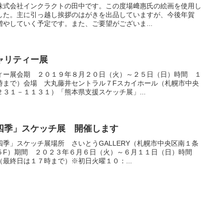
株式会社インクラクトの田中です。この度場﨑惠氏の絵画を使用し
した。主に引っ越し挨拶のはがきを出品していますが、今後年賀
やしていく予定です。また、ご要望がございま...
チャリティー展
ィー展会期 ２０１９年８月２０日（火）～２５日（日）時間 １
時まで）会場 大丸藤井セントラル７Fスカイホール（札幌市中央
３１－１１３１）「熊本県支援スケッチ展」...
四季」スケッチ展 開催します
季」スケッチ展場所 さいとうGALLERY（札幌市中央区南１条
５F）期間 ２０２３年６月６日（火）～６月１１日（日）時間
最終日は１７時まで）※初日火曜１０：...