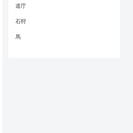
道庁
石狩
馬