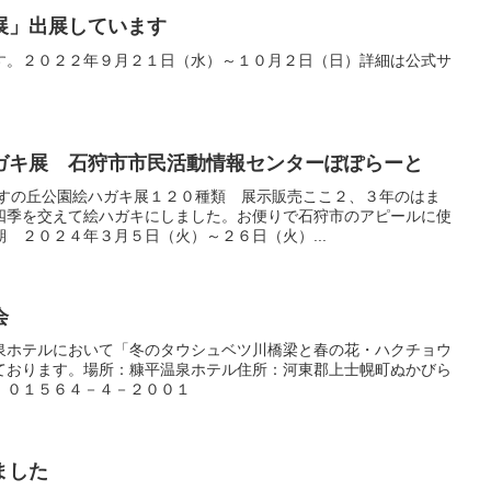
展」出展しています
す。２０２２年９月２１日（水）～１０月２日（日）詳細は公式サ
ガキ展 石狩市市民活動情報センターぽぽらーと
なすの丘公園絵ハガキ展１２０種類 展示販売ここ２、３年のはま
四季を交えて絵ハガキにしました。お便りで石狩市のアピールに使
 ２０２４年３月５日（火）～２６日（火）...
会
泉ホテルにおいて「冬のタウシュベツ川橋梁と春の花・ハクチョウ
ております。場所：糠平温泉ホテル住所：河東郡上士幌町ぬかびら
：０１５６４－４－２００１
ました