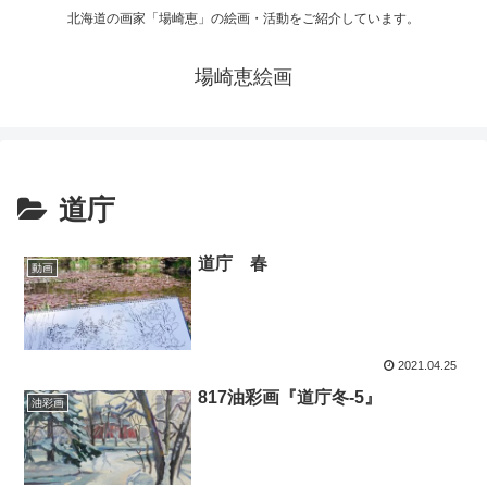
北海道の画家「場崎恵」の絵画・活動をご紹介しています。
場崎恵絵画
道庁
道庁 春
動画
2021.04.25
817油彩画『道庁冬-5』
油彩画