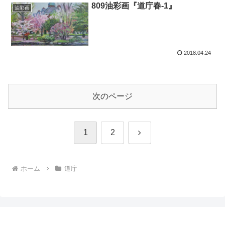
809油彩画『道庁春-1』
油彩画
2018.04.24
次のページ
次
1
2
へ
ホーム
道庁