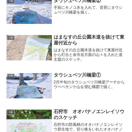
タウシュベツ川橋梁②
活動
手前にキノコ氷を入れて、背景にタウシ
ュベツ川橋梁を描く。
はまなすの丘公園木道を抜けて東
活動
屋付近から
はまなすの丘公園木道を抜けて東屋付近
から灯台と余市岳方面の山々を入れた道
主題のスケッチ。
タウシュベツ川橋梁①
活動
2月中旬のタウシュベツ川橋梁アーチから
ウペペサンケ山を望む構図で描く。
石狩市 オオバナノエンレイソウ
活動
のスケッチ
石狩市の防風林のオオバナノエンレイソ
ウ群生地で、切り株をいれたオオバナノ